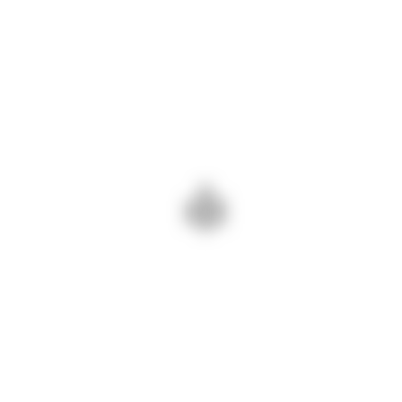
NEXT - مدرسة
PREV - مدرسة ام
البشارة
المعونة الدائمة
+964 750 773 1272
Erbil, Ankawa
Social Media