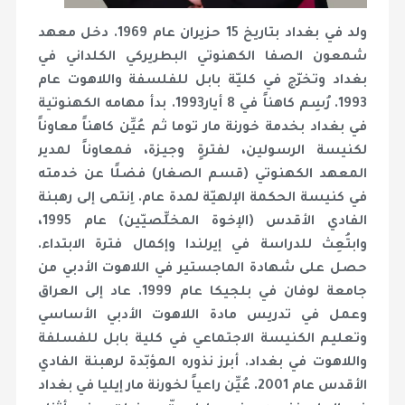
ولد في بغداد بتاريخ 15 حزيران عام 1969. دخل معهد
شمعون الصفا الكهنوتي البطريركي الكلداني في
بغداد وتخرّج في كليّة بابل للفلسفة واللاهوت عام
1993. رُسِم كاهناً في 8 أيار1993. بدأ مهامه الكهنوتية
في بغداد بخدمة خورنة مار توما ثم عُيِّن كاهناً معاوناً
لكنيسة الرسولين، لفترةٍ وجيزة، فمعاوناً لمدير
المعهد الكهنوتي (قسم الصغار) فضلًا عن خدمته
في كنيسة الحكمة الإلهيّة لمدة عام. اِنتمى إلى رهبنة
الفادي الأقدس (الإخوة المخلِّصيّين) عام 1995،
وابتُعِث للدراسة في إيرلندا وإكمال فترة الابتداء.
حصل على شهادة الماجستير في اللاهوت الأدبي من
جامعة لوفان في بلجيكا عام 1999. عاد إلى العراق
وعمل في تدريس مادة اللاهوت الأدبي الأساسي
وتعليم الكنيسة الاجتماعي في كلية بابل للفسلفة
واللاهوت في بغداد. أبرز نذوره المؤبّدة لرهبنة الفادي
الأقدس عام 2001. عُيِّن راعياً لخورنة مار إيليا في بغداد