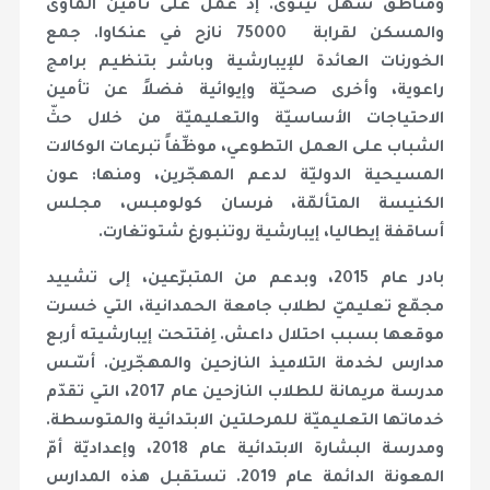
ومناطق سهل نينوى. إذ عمل على تأمين المأوى
والمسكن لقرابة 75000 نازح في عنكاوا. جمع
الخورنات العائدة للإيبارشية وباشر بتنظيم برامج
راعوية، وأخرى صحيّة وإيوائية فضلاً عن تأمين
الاحتياجات الأساسيّة والتعليميّة من خلال حثّ
الشباب على العمل التطوعي، موظِّفاً تبرعات الوكالات
المسيحية الدوليّة لدعم المهجّرين، ومنها: عون
الكنيسة المتألمّة، فرسان كولومبس، مجلس
أساقفة إيطاليا، إيبارشية روتنبورغ شتوتغارت.
بادر عام 2015، وبدعم من المتبرّعين، إلى تشييد
مجمّع تعليميّ لطلاب جامعة الحمدانية، التي خسرت
موقعها بسبب احتلال داعش. اِفتتحت إيبارشيته أربع
مدارس لخدمة التلاميذ النازحين والمهجّرين. أسّس
مدرسة مريمانة للطلاب النازحين عام 2017، التي تقدّم
خدماتها التعليميّة للمرحلتين الابتدائية والمتوسطة.
ومدرسة البشارة الابتدائية عام 2018، وإعداديّة أمّ
المعونة الدائمة عام 2019. تستقبل هذه المدارس