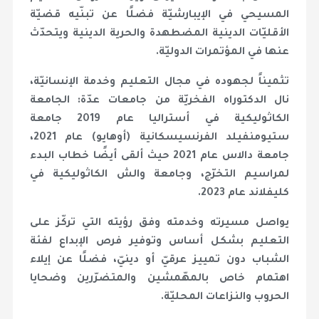
المسيحي في الإيبارشيّة فضلًا عن تبنّيه قضيّة
الأقليّات الدينية المضطهدة والحرية الدينية ويتحدّث
عنها في المؤتمرات الدوليّة.
تثميناً لجهوده في مجال التعليم وخدمة الإنسانيّة،
نال الدكتوراه الفخريّة من جامعات عدّة: الجامعة
الكاثوليكية في أستراليا عام 2019 جامعة
ستيومنفيلد الفرنسيسكانية (أوهايو) عام 2021،
جامعة دالاس عام 2021 حيث ألقى أيضًا خطاب البدء
لمراسيم التخرّج، وجامعة والش الكاثوليكية في
كليفلاند عام 2023.
يواصل مسيرته وخدمته وفق رؤيته التي تركّز على
التعليم بشكل أساس وتوفير فرص الإبداع لفئة
الشباب دون تمييز عرقيّ أو دينيّ، فضلًا عن إيلاء
اهتمام خاص بالمهّمشين والمتضرّرين وضحايا
الحروب والنزاعات المحليّة.