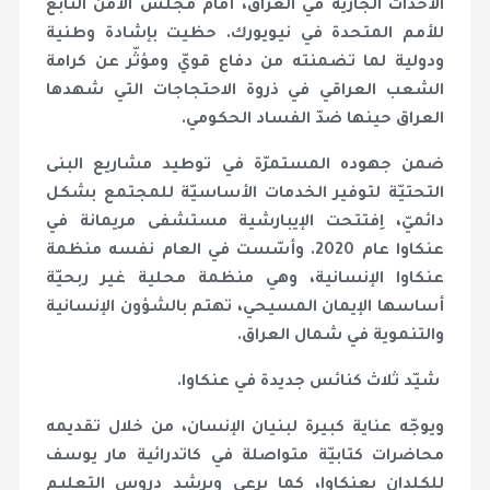
الأحداث الجارية في العراق، أمام مجلس الأمن التابع
للأمم المتحدة في نيويورك. حظيت بإشادة وطنية
ودولية لما تضمنته من دفاع قويّ ومؤثّر عن كرامة
الشعب العراقي في ذروة الاحتجاجات التي شهدها
العراق حينها ضدّ الفساد الحكومي.
ضمن جهوده المستمرّة في توطيد مشاريع البنى
التحتيّة لتوفير الخدمات الأساسيّة للمجتمع بشكل
دائميّ، اِفتتحت الإيبارشية مستشفى مريمانة في
عنكاوا عام 2020. وأسّست في العام نفسه منظمة
عنكاوا الإنسانية، وهي منظمة محلية غير ربحيّة
أساسها الإيمان المسيحي، تهتم بالشؤون الإنسانية
والتنموية في شمال العراق.
شيّد ثلاث كنائس جديدة في عنكاوا.
ويوجّه عناية كبيرة لبنيان الإنسان، من خلال تقديمه
محاضرات كتابيّة متواصلة في كاتدرائية مار يوسف
للكلدان بعنكاوا، كما يرعى ويرشد دروس التعليم