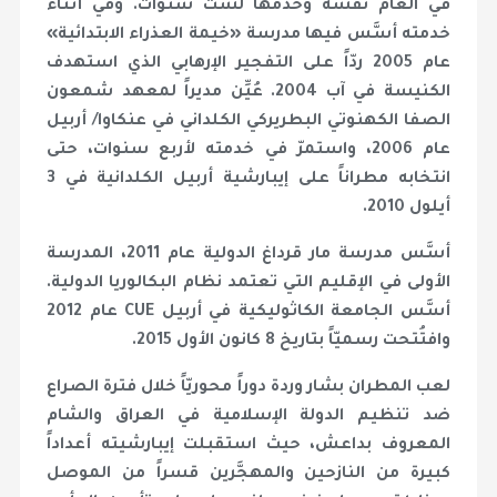
في العام نفسه وخدمها لستّ سنوات. وفي أثناء
خدمته أسَّس فيها مدرسة «خيمة العذراء الابتدائية»
عام 2005 ردّاً على التفجير الإرهابي الذي استهدف
الكنيسة في آب 2004. عُيِّن مديراً لمعهد شمعون
الصفا الكهنوتي البطريركي الكلداني في عنكاوا/ أربيل
عام 2006، واستمرّ في خدمته لأربع سنوات، حتى
انتخابه مطراناً على إيبارشية أربيل الكلدانية في 3
أيلول 2010.
أسَّس مدرسة مار قرداغ الدولية عام 2011، المدرسة
الأولى في الإقليم التي تعتمد نظام البكالوريا الدولية.
أسَّس الجامعة الكاثوليكية في أربيل CUE عام 2012
وافتُتحت رسميّاً بتاريخ 8 كانون الأول 2015.
لعب المطران بشار وردة دوراً محوريّاً خلال فترة الصراع
ضد تنظيم الدولة الإسلامية في العراق والشام
المعروف بداعش، حيث استقبلت إيبارشيته أعداداً
كبيرة من النازحين والمهجَّرين قسراً من الموصل