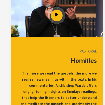
PASTORAL
Homilies
The more we read the gospels, the more we
realize new meanings within the texts. In his
commentaries, Archbishop Warda offers
englightening insights on Sundays readings,
that help the listeners to better understand
and meditate the gospels and specifically the