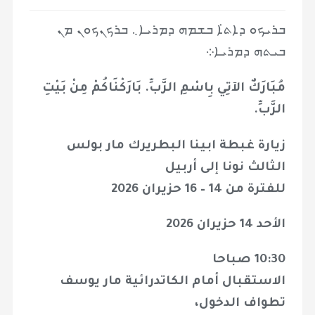
ܒܪܝܟܘ ܕܐܬ̇ܐ ܒܫܡܗ ܕܡܪܝܐ܆ ܒܪܟܢܟܘܢ ܡܢ
ܒܝܬܗ ܕܡܪܝܐ܀
مُبَارَكٌ الآتِي بِاسْمِ الرَّبِّ. بَارَكْنَاكُمْ مِنْ بَيْتِ
الرَّبِّ.
زيارة غبطة ابينا البطريرك مار بولس
الثالث نونا إلى أربيل
للفترة من 14 – 16 حزيران 2026
الأحد 14 حزيران 2026
10:30 صباحا
الاستقبال أمام الكاتدرائية مار يوسف
تطواف الدخول،