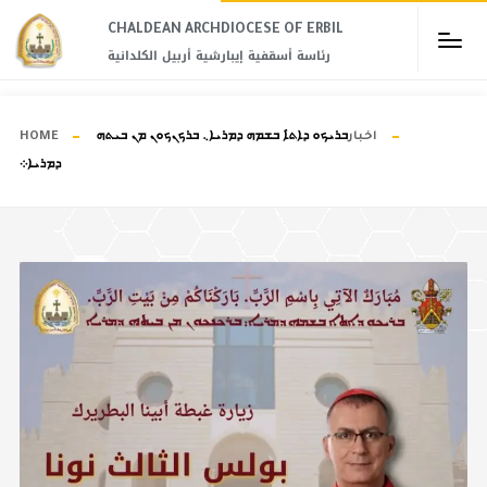
CHALDEAN ARCHDIOCESE OF ERBIL​
رئاسة أسقفية إيبارشية أربيل الكلدانية
اخبار
ܒܪܝܟܘ ܕܐܬ̇ܐ ܒܫܡܗ ܕܡܪܝܐ܆ ܒܪܟܢܟܘܢ ܡܢ ܒܝܬܗ
HOME
ܕܡܪܝܐ܀