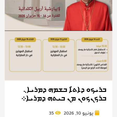
ܒܪܝܟܘ ܕܐܬ̇ܐ ܒܫܡܗ ܕܡܪܝܐ܆
ܒܪܟܢܟܘܢ ܡܢ ܒܝܬܗ ܕܡܪܝܐ܀
يونيو 10, 2026
35