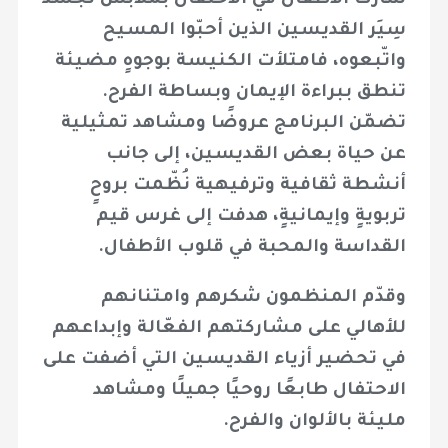
شارك الأطفال في الاحتفال بملابس تُجسّد
سِيَر القديسين الذين أحبّوا المسيح
واتّبعوه، فامتلأت الكنيسة بوجوهٍ مضيئة
تنطق ببراءة الإيمان وبساطة الفرح.
تضمّن البرنامج عروضًا ومشاهد تمثيلية
عن حياة بعض القديسين، إلى جانب
أنشطة ثقافية وترفيهية نُظّمت بروحٍ
تربويةٍ وإيمانيةٍ، هدفت إلى غرس قيم
القداسة والمحبة في قلوب الأطفال.
وقدّم المنظمون شكرهم وامتنانهم
للأهالي على مشاركتهم الفعّالة وإبداعهم
في تحضير أزياء القديسين التي أضفت على
الاحتفال طابعًا روحيًا جميلًا ومشاهد
مليئة بالألوان والفرح.