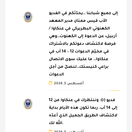
إلى جميع شبابنا …يحدّثكم في الفديو
الأب قيس ممتاز، مدير المعهد
الكهنوتي البطريركي في عنكاوا /
أربيل، عن الدعوة إلى الكهنوت…وهي
فرصة لاكتشاف دعوتكم بالاشتراك
في مخيّم الدعوات 12 – 14 آب في
عنكاوا… ما عليك سوى الاتصال
براعي كنيستك…لنصلّ من أجل
الدعوات
أغسطس 5, 2026
فديو (١): وننتظرك في عنكاوا من 12
إلى 14 آب. ربما تكون هذه الأيام بداية
لاكتشاف الطريق الجميل الذي أعدّه
الله لك.