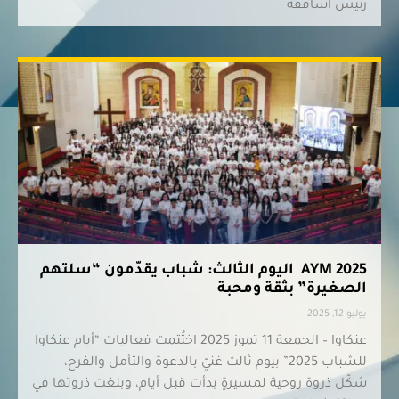
رئيس أساقفة
AYM 2025 اليوم الثالث: شباب يقدّمون “سلتهم
الصغيرة” بثقة ومحبة
يوليو 12, 2025
عنكاوا – الجمعة 11 تموز 2025 اختُتمت فعاليات “أيام عنكاوا
للشباب 2025” بيوم ثالث غنيّ بالدعوة والتأمل والفرح،
شكّل ذروة روحية لمسيرةٍ بدأت قبل أيام، وبلغت ذروتها في