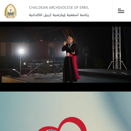
CHALDEAN ARCHDIOCESE OF ERBIL​
رئاسة أسقفية إيبارشية أربيل الكلدانية