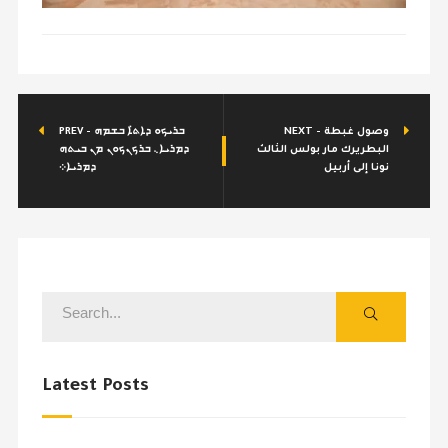
NEXT - وصول غبطة
PREV - ܒܪܝܟܘ ܕܐܬ̇ܐ ܒܫܡܗ
البطريرك مار بولس الثالث
ܕܡܪܝܐ܆ ܒܪܟܢܟܘܢ ܡܢ ܒܝܬܗ
نونا إلى أربيل
ܕܡܪܝܐ܀
Latest Posts