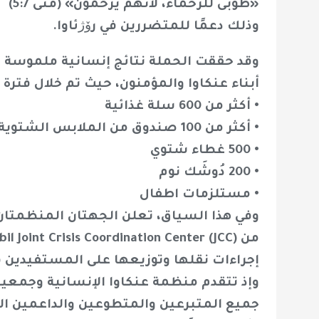
«طوبى للرحماء، لأنهم يُرحمون» (متى 5:7)
وذلك دعمًا للمتضررين في رۆژئاوا.
وقد حققت الحملة نتائج إنسانية ملموسة 
أبناء عنكاوا والمؤمنون، حيث تم خلال فترة ا
• أكثر من 600 سلة غذائية
• أكثر من 100 صندوق من الملابس الشتوية
• 500 غطاء شتوي
• 200 دُوشَك نوم
• مستلزمات اطفال
وفي هذا السياق، تعلن الجهتان المنظمتان
إجراءات نقلها وتوزيعها على المستفيدين في
وإذ تتقدم منظمة عنكاوا الإنسانية وجمعية 
جميع المتبرعين والمتطوعين والداعمين الذ