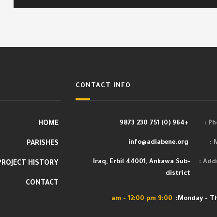
CONTACT INFO
HOME
+964 (0) 751 230 9873
Pho
info@adiabene.org
M
PARISHES
Iraq, Erbil 44001, Ankawa Sub-
Addr
PROJECT HISTORY
district
CONTACT
9:00 am - 12:00 pm
Monday - Th