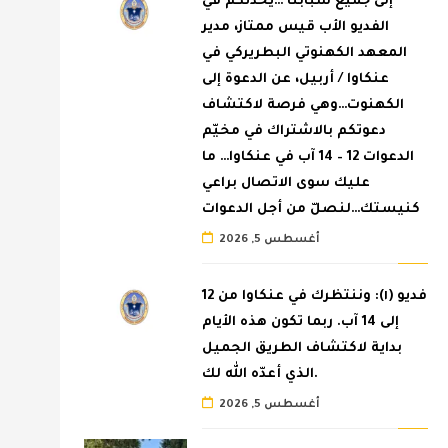
إلى جميع شبابنا …يحدّثكم في
الفديو الأب قيس ممتاز، مدير
المعهد الكهنوتي البطريركي في
عنكاوا / أربيل، عن الدعوة إلى
الكهنوت…وهي فرصة لاكتشاف
دعوتكم بالاشتراك في مخيّم
الدعوات 12 – 14 آب في عنكاوا… ما
عليك سوى الاتصال براعي
كنيستك…لنصلّ من أجل الدعوات
أغسطس 5, 2026
فديو (١): وننتظرك في عنكاوا من 12
إلى 14 آب. ربما تكون هذه الأيام
بداية لاكتشاف الطريق الجميل
الذي أعدّه الله لك.
أغسطس 5, 2026