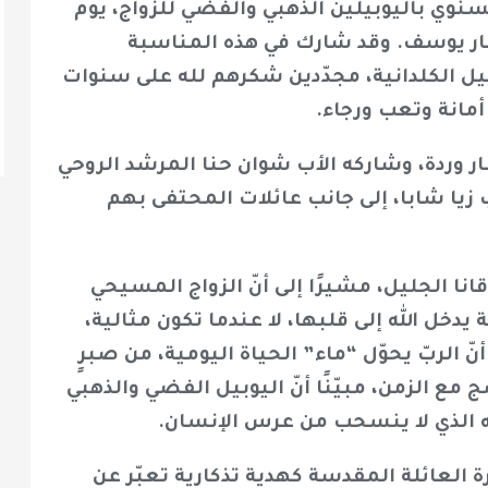
سنوي باليوبيلين الذهبي والفضي للزواج، يوم
2026، في كاتدرائية مار يوسف. وقد شارك في هذه المناسبة
شية أربيل الكلدانية، مجدّدين شكرهم لله على سنوات
مانة وتعب ورجاء.
ار وردة، وشاركه الأب شوان حنا المرشد الروحي
 زيا شابا، إلى جانب عائلات المحتفى بهم
ا الجليل، مشيرًا إلى أنّ الزواج المسيحي
خل الله إلى قلبها، لا عندما تكون مثالية،
نّ الربّ يحوّل “ماء” الحياة اليومية، من صبرٍ
ج مع الزمن، مبيّنًا أنّ اليوبيل الفضي والذهبي
له الذي لا ينسحب من عرس الإنسان.
 العائلة المقدسة كهدية تذكارية تعبّر عن