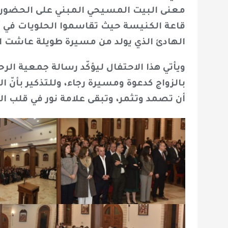
معنى البيت المسيحي المبني على الحضور الإ
قاعة الكنيسة حيث تقاسموا الحلويات في 
الهادئ الذي يولد من مسيرة طويلة عاشت ال
ويأتي هذا الاحتفال ليؤكّد رسالة جمعية الرح
بالزواج كدعوة ومسيرة رجاء، وللتذكير بأنّ ا
أن تصمد وتثمر، وتبقى علامة نور في قلب ا