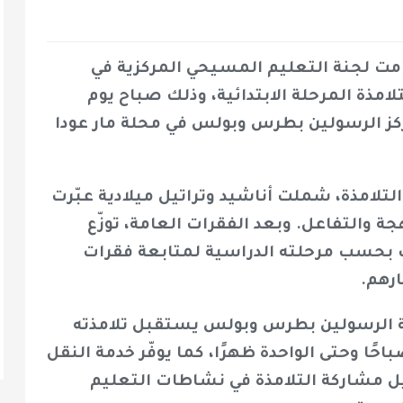
قامت لجنة التعليم المسيحي المركزية في
تلامذة المرحلة الابتدائية، وذلك صباح يوم
افق 2 كانون الثاني 2026، في مركز الرسولين بطرس وبولس في محلة مار عودا
تلامذة، شملت أناشيد وتراتيل ميلادية عبّرت
 والتفاعل. وبعد الفقرات العامة، توزّع
 بحسب مرحلته الدراسية لمتابعة فقرات
ارهم.
سة الرسولين بطرس وبولس يستقبل تلامذته
ا وحتى الواحدة ظهرًا، كما يوفّر خدمة النقل
يل مشاركة التلامذة في نشاطات التعليم