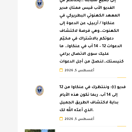
إلى جميع شبابنا …يحدّثكم في
الفديو الأب قيس ممتاز، مدير
المعهد الكهنوتي البطريركي في
عنكاوا / أربيل، عن الدعوة إلى
الكهنوت…وهي فرصة لاكتشاف
دعوتكم بالاشتراك في مخيّم
الدعوات 12 – 14 آب في عنكاوا… ما
عليك سوى الاتصال براعي
كنيستك…لنصلّ من أجل الدعوات
أغسطس 5, 2026
فديو (١): وننتظرك في عنكاوا من 12
إلى 14 آب. ربما تكون هذه الأيام
بداية لاكتشاف الطريق الجميل
الذي أعدّه الله لك.
أغسطس 5, 2026