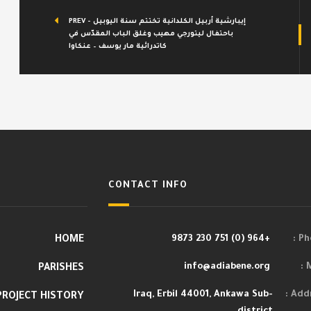
PREV - إيبارشية أربيل الكلدانية تختتم سنة اليوبيل
باحتفال ليتورجي مهيب وغلق الباب المقدّس في
كاتدرائية مار يوسف – عنكاوا
CONTACT INFO
HOME
+964 (0) 751 230 9873
Pho
info@adiabene.org
M
PARISHES
Iraq, Erbil 44001, Ankawa Sub-
Addr
PROJECT HISTORY